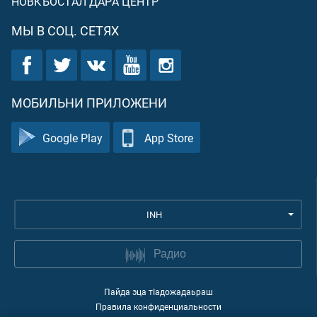
НОВКЪОСТАЛ ДАРА ЦЕНТР
МЫ В СОЦ. СЕТЯХ
МОБИЛЬНИ ПРИЛОЖЕНИ
Google Play
App Store
INH
Радио
Пайда эца тIадожадаьраш
Правила конфиденциальности