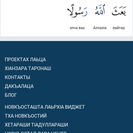
элча ваь
Аллахlа
вайтар
ПРОЕКТАХ ЛАЬЦА
ХIАНЗАРА ТАРОНАШ
КОНТАКТЫ
ДАКЪАЛАЦА
БЛОГ
НОВКЪОСТАШТА ЛАЬРХIА ВИДЖЕТ
ТХА НОВКЪОСТИЙ
ХЕТАРАШИ ТIАДУЛЛАРАШИ