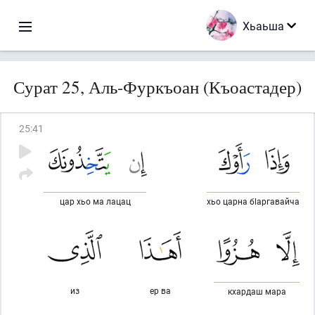
Хьаьша
Сурат 25, Аль-Фуркъоан (Къоастадер)
25
:
41
цар хьо ма лацац
хьо царна бlаргавайча
из
ер ва
кхардаш мара