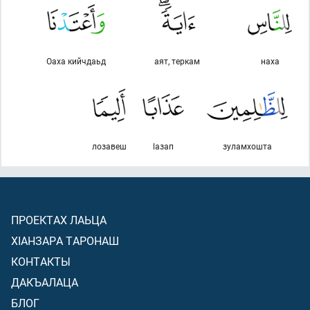
Оаха кийчдаьд
аят, теркам
наха
лозавеш
lазап
зуламхошта
ПРОЕКТАХ ЛАЬЦА
ХIАНЗАРА ТАРОНАШ
КОНТАКТЫ
ДАКЪАЛАЦА
БЛОГ