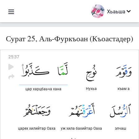
Хьаьша
Сурат 25, Аль-Фуркъоан (Къоастадер)
25
:
37
Нухьа
къам а
цар харцбаьча хана
царех хилийтар Оаха
уж хила бахийтар Оаха
элчаш