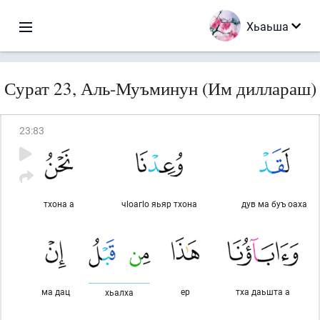
Хьаьша
Сурат 23, Аль-Муъминун (Им диллараш)
23
:
83
тхона а
чlоагlо яьяр тхона
дув ма буъ оаха
ма дац
ер
тха даьшта а
хьалха