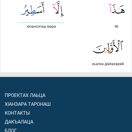
ер
кlоанолгаш мара
хьалха дlабахарий
ПРОЕКТАХ ЛАЬЦА
ХIАНЗАРА ТАРОНАШ
КОНТАКТЫ
ДАКЪАЛАЦА
БЛОГ