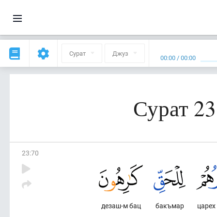
Сурат
Джуз
00:00
/
00:00
Сурат 2
23
:
70
дезаш-м бац
бакъмар
царех