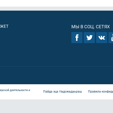
ДЖЕТ
МЫ В СОЦ. СЕТЯХ
ерской деятельности и
Пайда эца тIадожадаьраш
Правила конфид