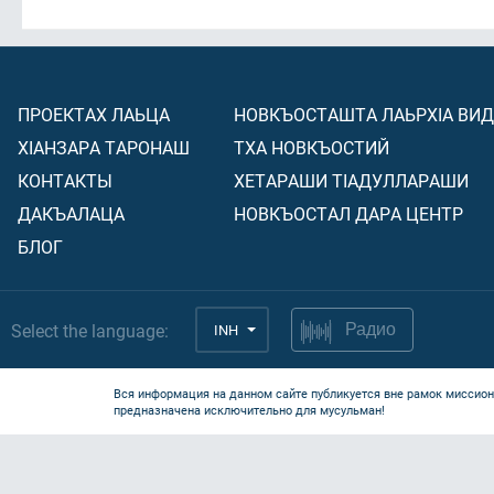
ПРОЕКТАХ ЛАЬЦА
НОВКЪОСТАШТА ЛАЬРХIА ВИ
ХIАНЗАРА ТАРОНАШ
ТХА НОВКЪОСТИЙ
КОНТАКТЫ
ХЕТАРАШИ ТIАДУЛЛАРАШИ
ДАКЪАЛАЦА
НОВКЪОСТАЛ ДАРА ЦЕНТР
БЛОГ
Select the language:
INH
Радио
Вся информация на данном сайте публикуется вне рамок миссион
предназначена исключительно для мусульман!