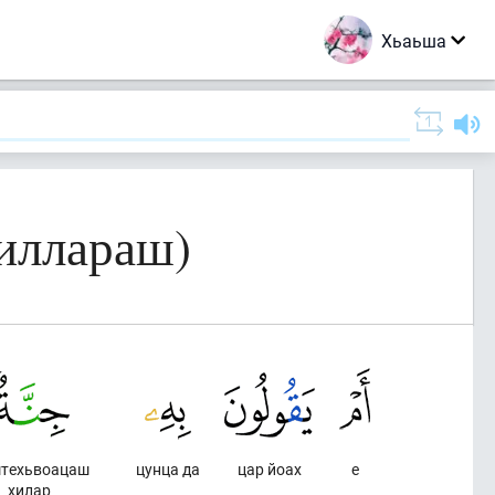
Хьаьша
иллараш)
штехьвоацаш
цунца да
цар йоах
е
хилар