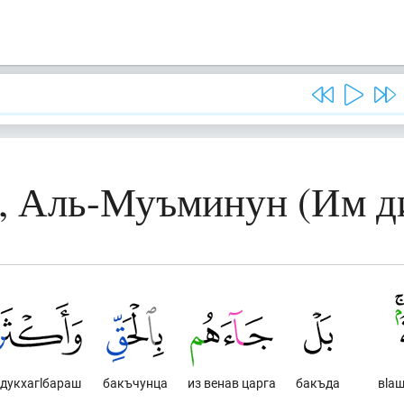
3, Аль-Муъминун (Им д
 дукхагlбараш
бакъчунца
из венав царга
бакъда
вlа