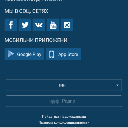
МЫ В СОЦ. СЕТЯХ
МОБИЛЬНИ ПРИЛОЖЕНИ
Google Play
App Store
INH
Радио
Пайда эца тIадожадаьраш
Правила конфиденциальности