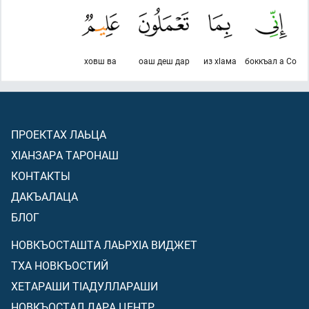
ховш ва
оаш деш дар
из хlама
боккъал а Со
ПРОЕКТАХ ЛАЬЦА
ХIАНЗАРА ТАРОНАШ
КОНТАКТЫ
ДАКЪАЛАЦА
БЛОГ
НОВКЪОСТАШТА ЛАЬРХIА ВИДЖЕТ
ТХА НОВКЪОСТИЙ
ХЕТАРАШИ ТIАДУЛЛАРАШИ
НОВКЪОСТАЛ ДАРА ЦЕНТР