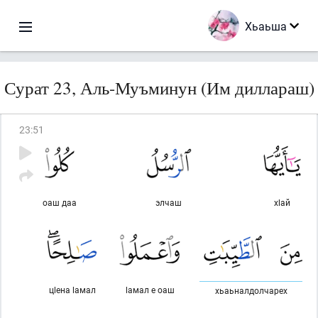
Хьаьша
Сурат 23, Аль-Муъминун (Им диллараш)
23
:
51
оаш даа
элчаш
хlай
цlена lамал
lамал е оаш
хьаьналдолчарех