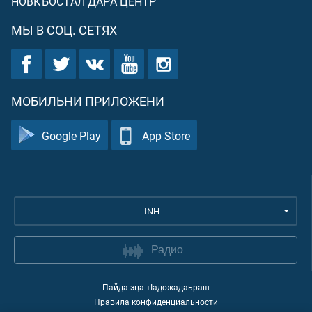
НОВКЪОСТАЛ ДАРА ЦЕНТР
МЫ В СОЦ. СЕТЯХ
МОБИЛЬНИ ПРИЛОЖЕНИ
Google Play
App Store
INH
Радио
Пайда эца тIадожадаьраш
Правила конфиденциальности