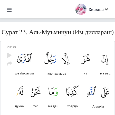
Хьаьша
Сурат 23, Аль-Муъминун (Им диллараш)
23
:
38
ше тlакхелла
из
ма вац
къонах мара
цунна
тхо
ма дац
хоарцо
Аллахlа