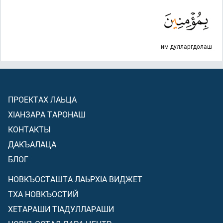
им дулларгдолаш
ПРОЕКТАХ ЛАЬЦА
ХIАНЗАРА ТАРОНАШ
КОНТАКТЫ
ДАКЪАЛАЦА
БЛОГ
НОВКЪОСТАШТА ЛАЬРХIА ВИДЖЕТ
ТХА НОВКЪОСТИЙ
ХЕТАРАШИ ТIАДУЛЛАРАШИ