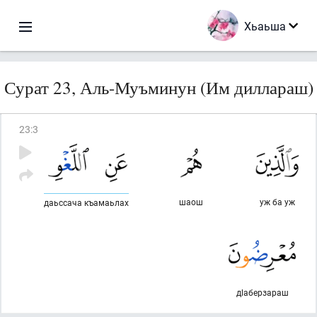
Хьаьша
Сурат 23, Аль-Муъминун (Им диллараш)
23
:
3
шаош
уж ба уж
даьссача къамаьлах
дlаберзараш