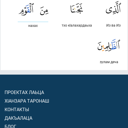
тхо кlалахардаьха
Из ва Из
нахах
зулам деча
ПРОЕКТАХ ЛАЬЦА
ХIАНЗАРА ТАРОНАШ
КОНТАКТЫ
ДАКЪАЛАЦА
БЛОГ