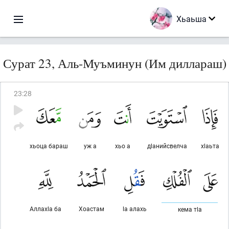
Хьаьша
Сурат 23, Аль-Муъминун (Им диллараш)
23
:
28
хьоца бараш
уж а
хьо а
дlанийсвелча
хlаьта
Аллахlа ба
Хоастам
lа алахь
кема тlа