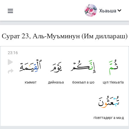
Хьаьша
Сурат 23, Аль-Муъминун (Им диллараш)
23
:
16
къемат
дийнахьа
боккъал а шо
цул тlехьагlа
гlовттадерг а ма-д