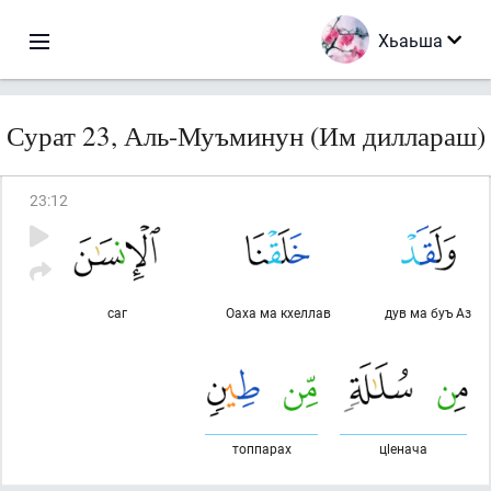
Хьаьша
Сурат 23, Аль-Муъминун (Им диллараш)
23
:
12
саг
Оаха ма кхеллав
дув ма буъ Аз
топпарах
цlенача