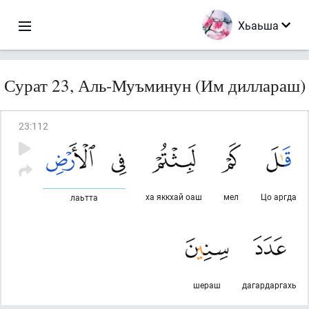
Хьаьша
Сурат 23, Аль-Муъминун (Им диллараш)
23
:
112
ха яккхай оаш
мел
Цо аргда
лаьтта
шераш
дагардаргахь