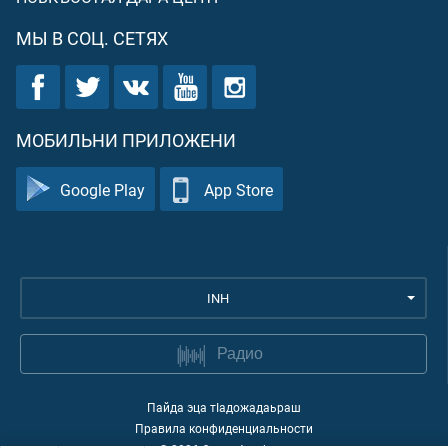
МЫ В СОЦ. СЕТЯХ
МОБИЛЬНИ ПРИЛОЖЕНИ
Google Play
App Store
INH
Радио
Пайда эца тIадожадаьраш
Правила конфиденциальности