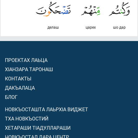
делаш
царех
шо дар
ПРОЕКТАХ ЛАЬЦА
ХIАНЗАРА ТАРОНАШ
КОНТАКТЫ
ДАКЪАЛАЦА
БЛОГ
НОВКЪОСТАШТА ЛАЬРХIА ВИДЖЕТ
ТХА НОВКЪОСТИЙ
ХЕТАРАШИ ТIАДУЛЛАРАШИ
НОВКЪОСТАЛ ДАРА ЦЕНТР