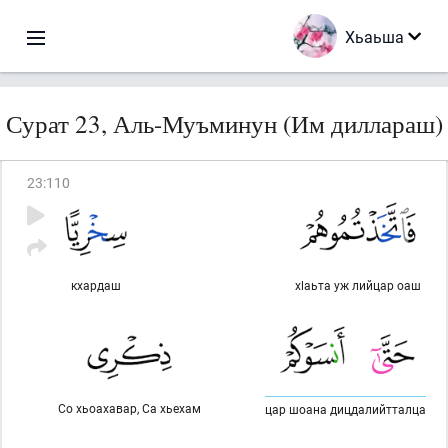
Хьаьша
Сурат 23, Аль-Муъминун (Им диллараш)
23
:
110
кхардаш
хlаьта уж лийцар оаш
Со хьоахавар, Са хьехам
цар шоана дицдалийтталца