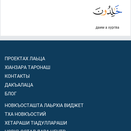
даим а хургва
ПРОЕКТАХ ЛАЬЦА
ХIАНЗАРА ТАРОНАШ
КОНТАКТЫ
ДАКЪАЛАЦА
БЛОГ
НОВКЪОСТАШТА ЛАЬРХIА ВИДЖЕТ
ТХА НОВКЪОСТИЙ
ХЕТАРАШИ ТIАДУЛЛАРАШИ