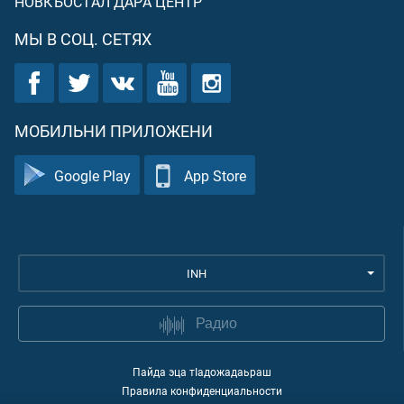
НОВКЪОСТАЛ ДАРА ЦЕНТР
МЫ В СОЦ. СЕТЯХ
МОБИЛЬНИ ПРИЛОЖЕНИ
Google Play
App Store
INH
Радио
Пайда эца тIадожадаьраш
Правила конфиденциальности