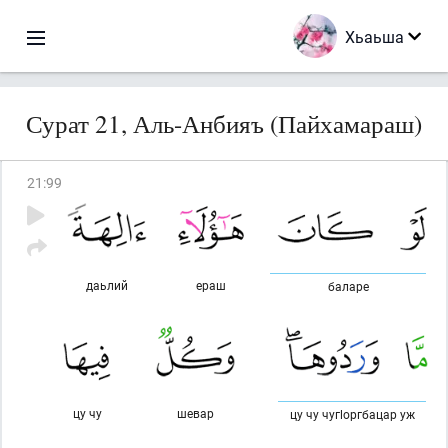
Хьаьша
Сурат 21, Аль-Анбияъ (Пайхамараш)
21
:
99
даьлий
ераш
баларе
цу чу
шевар
цу чу чугlоргбацар уж