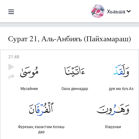
Хьаьша
Сурат 21, Аль-Анбияъ (Пайхамараш)
21
:
48
Мусайнеи
Оаха деннадар
дув ма буъ Аз
Фуркъан, къоастам болаш
Хlарунаи
дар