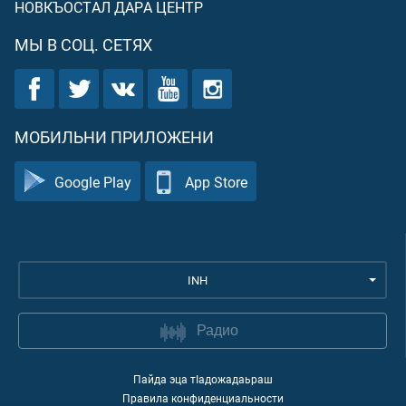
НОВКЪОСТАЛ ДАРА ЦЕНТР
МЫ В СОЦ. СЕТЯХ
МОБИЛЬНИ ПРИЛОЖЕНИ
Google Play
App Store
INH
Радио
Пайда эца тIадожадаьраш
Правила конфиденциальности