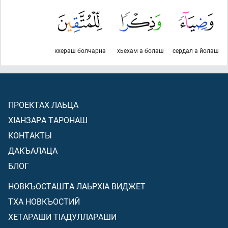
кхераш болчарна
хьехам а болаш
сердал а йолаш
ПРОЕКТАХ ЛАЬЦА
ХIАНЗАРА ТАРОНАШ
КОНТАКТЫ
ДАКЪАЛАЦА
БЛОГ
НОВКЪОСТАШТА ЛАЬРХIА ВИДЖЕТ
ТХА НОВКЪОСТИЙ
ХЕТАРАШИ ТIАДУЛЛАРАШИ