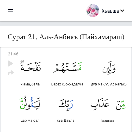
Хьаьша
Сурат 21, Аль-Анбияъ (Пайхамараш)
21
:
46
хlама, бала
царех хьокхаделча
дув ма буъ Аз нагахь
цар ма оал
хьа Даьла
lазапах