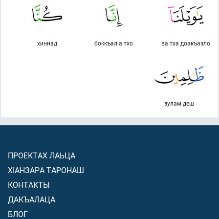
хиннад
боккъал а тхо
ва тха доакъазло
зулам деш
ПРОЕКТАХ ЛАЬЦА
ХIАНЗАРА ТАРОНАШ
КОНТАКТЫ
ДАКЪАЛАЦА
БЛОГ