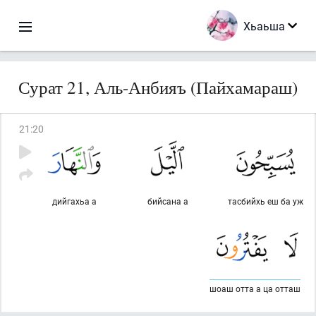
Хьаьша
Сурат 21, Аль-Анбияъ (Пайхамараш)
21
:
20
дийгахьа а
бийсана а
тасбийхь еш ба уж
шоаш отта а ца отташ