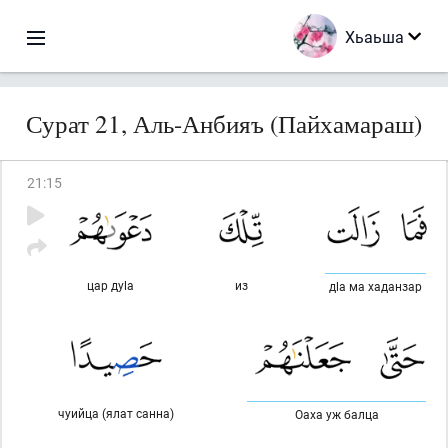
Хьаьша
Сурат 21, Аль-Анбияъ (Пайхамараш)
21
:
15
цар дуlа
из
дlа ма хаданзар
чуийца (ялат санна)
Оаха уж балца