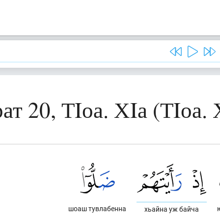
ат 20, ТIоа. ХIа (ТIоа. 
шоаш тувлабенна
хьайна уж байча