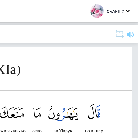
Хьаьша
ХIа)
юхатехав хьо
сево
ва Хlарун!
цо аьлар