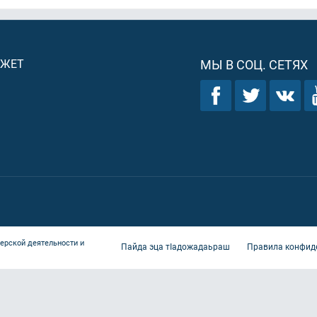
ДЖЕТ
МЫ В СОЦ. СЕТЯХ
ерской деятельности и
Пайда эца тIадожадаьраш
Правила конфид