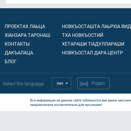
ПРОЕКТАХ ЛАЬЦА
НОВКЪОСТАШТА ЛАЬРХIА ВИ
ХIАНЗАРА ТАРОНАШ
ТХА НОВКЪОСТИЙ
КОНТАКТЫ
ХЕТАРАШИ ТIАДУЛЛАРАШИ
ДАКЪАЛАЦА
НОВКЪОСТАЛ ДАРА ЦЕНТР
БЛОГ
Select the language:
INH
Радио
Вся информация на данном сайте публикуется вне рамок миссион
предназначена исключительно для мусульман!