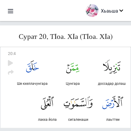
Хьаьша
Сурат 20, ТIоа. ХIа (ТIоа. ХIа)
20
:
4
Ше кхеллачунгара
Цунгара
доссадар долаш
лакха йола
сигаленаши
лаьттеи