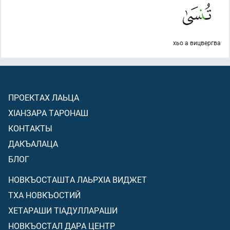
хьо а вицвергва
ПРОЕКТАХ ЛАЬЦА
ХIАНЗАРА ТАРОНАШ
КОНТАКТЫ
ДАКЪАЛАЦА
БЛОГ
НОВКЪОСТАШТА ЛАЬРХIА ВИДЖЕТ
ТХА НОВКЪОСТИЙ
ХЕТАРАШИ ТIАДУЛЛАРАШИ
НОВКЪОСТАЛ ДАРА ЦЕНТР