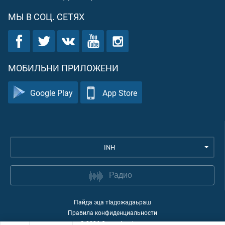
МЫ В СОЦ. СЕТЯХ
МОБИЛЬНИ ПРИЛОЖЕНИ
Google Play
App Store
INH
Радио
Пайда эца тIадожадаьраш
Правила конфиденциальности
©
2026
Quran Academy