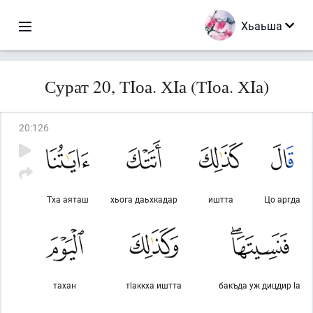
Хьаьша
Сурат 20, ТIоа. ХIа (ТIоа. ХIа)
20
:
126
Тха аяташ
хьога даьхкадар
иштта
Цо аргда
тахан
тlаккха иштта
бакъда уж дицдир lа