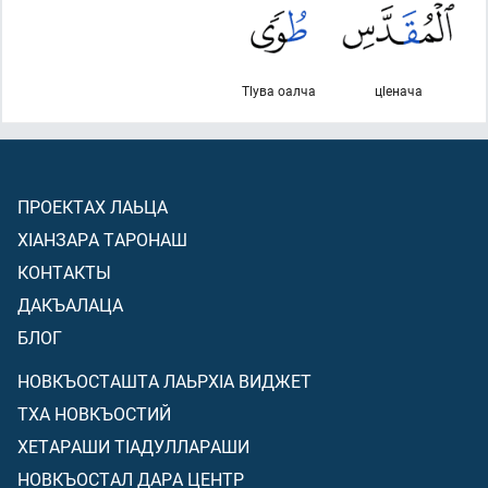
Тlува оалча
цlенача
ПРОЕКТАХ ЛАЬЦА
ХIАНЗАРА ТАРОНАШ
КОНТАКТЫ
ДАКЪАЛАЦА
БЛОГ
НОВКЪОСТАШТА ЛАЬРХIА ВИДЖЕТ
ТХА НОВКЪОСТИЙ
ХЕТАРАШИ ТIАДУЛЛАРАШИ
НОВКЪОСТАЛ ДАРА ЦЕНТР