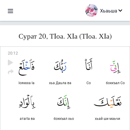
Хьаьша
Сурат 20, ТIоа. ХIа (ТIоа. ХIа)
20
:
12
lояккха lа
хьа Даьла ва
Со
боккъал Со
атагlа ва
боккъал хьо
хьай ши маьчи