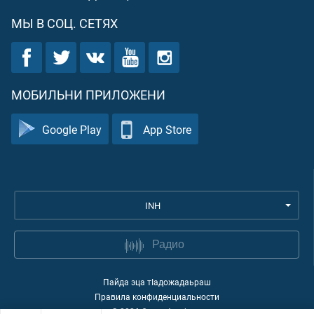
МЫ В СОЦ. СЕТЯХ
МОБИЛЬНИ ПРИЛОЖЕНИ
Google Play
App Store
INH
Радио
Пайда эца тIадожадаьраш
Правила конфиденциальности
©
2026
Quran Academy