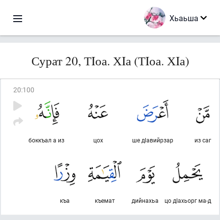
Хьаьша
Сурат 20, ТIоа. ХIа (ТIоа. ХIа)
20
:
100
боккъал а из
цох
ше дlавийрзар
из саг
къа
къемат
дийнахьа
цо дlахьорг ма-д