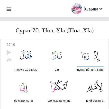
Хьаьша
Сурат 20, ТIоа. ХIа (ТIоа. ХIа)
20
:
10
тlаккха цо аьлар
цlи
цунна яйнача хана
боккъал сона
шо укхаза lелаш
ший дезалга