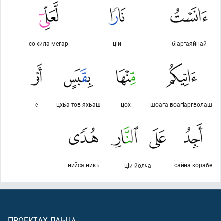
со хила мегар
цlи
бlаргаяйнай
е
цхьа тов яхьаш
цох
шоага воагlаргволаш
нийса никъ
сайна корабе
цlи йолча
ПРОЕКТАХ ЛАЬЦА