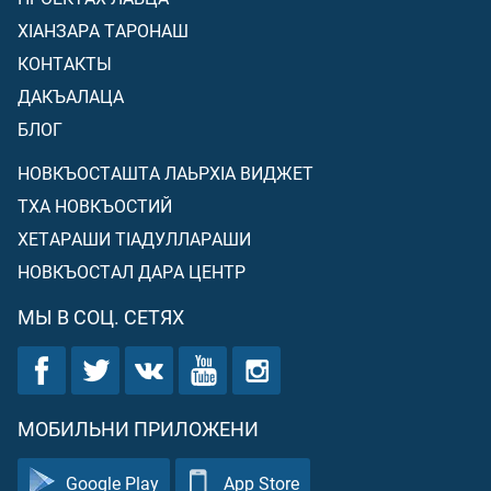
ХIАНЗАРА ТАРОНАШ
КОНТАКТЫ
ДАКЪАЛАЦА
БЛОГ
НОВКЪОСТАШТА ЛАЬРХIА ВИДЖЕТ
ТХА НОВКЪОСТИЙ
ХЕТАРАШИ ТIАДУЛЛАРАШИ
НОВКЪОСТАЛ ДАРА ЦЕНТР
МЫ В СОЦ. СЕТЯХ
МОБИЛЬНИ ПРИЛОЖЕНИ
Google Play
App Store