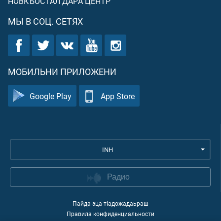
НОВКЪОСТАЛ ДАРА ЦЕНТР
МЫ В СОЦ. СЕТЯХ
МОБИЛЬНИ ПРИЛОЖЕНИ
Google Play
App Store
INH
Радио
Пайда эца тIадожадаьраш
Правила конфиденциальности