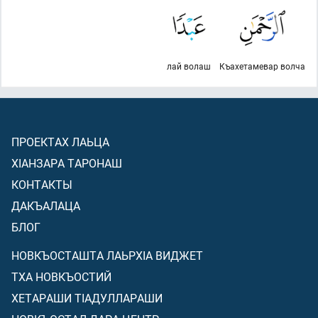
лай волаш
Къахетамевар волча
ПРОЕКТАХ ЛАЬЦА
ХIАНЗАРА ТАРОНАШ
КОНТАКТЫ
ДАКЪАЛАЦА
БЛОГ
НОВКЪОСТАШТА ЛАЬРХIА ВИДЖЕТ
ТХА НОВКЪОСТИЙ
ХЕТАРАШИ ТIАДУЛЛАРАШИ