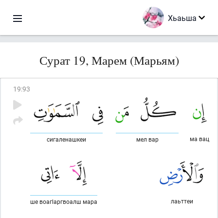
Хьаьша
Сурат 19, Марем (Марьям)
19
:
93
ма вац
сигаленашкеи
мел вар
лаьттеи
ше воагlаргвоалш мара