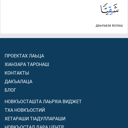
даькъаза волаш
ПРОЕКТАХ ЛАЬЦА
ХIАНЗАРА ТАРОНАШ
КОНТАКТЫ
ДАКЪАЛАЦА
БЛОГ
НОВКЪОСТАШТА ЛАЬРХIА ВИДЖЕТ
ТХА НОВКЪОСТИЙ
ХЕТАРАШИ ТIАДУЛЛАРАШИ
НОВКЪОСТАЛ ДАРА ЦЕНТР