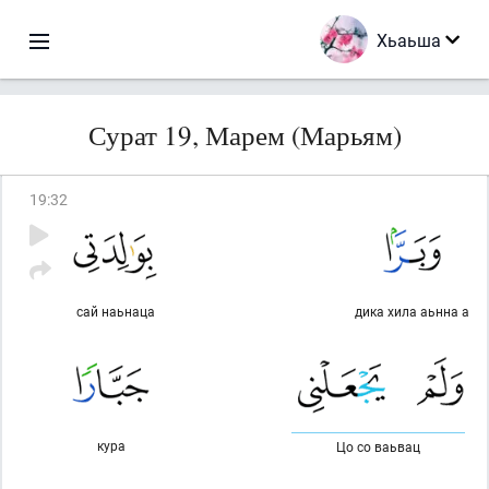
Хьаьша
Сурат 19, Марем (Марьям)
19
:
32
сай наьнаца
дика хила аьнна а
кура
Цо со ваьвац