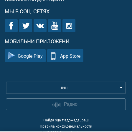
МЫ В СОЦ. СЕТЯХ
МОБИЛЬНИ ПРИЛОЖЕНИ
Google Play
App Store
INH
Радио
Пайда эца тIадожадаьраш
Правила конфиденциальности