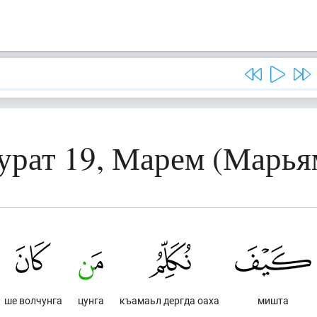
урат 19, Марем (Марья
ше волчунга
цунга
къамаьл дергда оаха
мишта