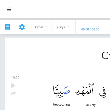
Сурат
Джуз
00:00
/
00:00
С
19
:
29
бер долаш
ага чу