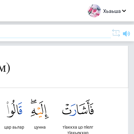
Хьаьша
м)
цар аьлар
цунна
тlаккха цо пlелг
тlахьекхар