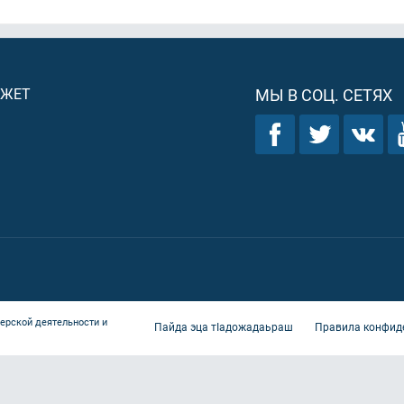
ДЖЕТ
МЫ В СОЦ. СЕТЯХ
ерской деятельности и
Пайда эца тIадожадаьраш
Правила конфид