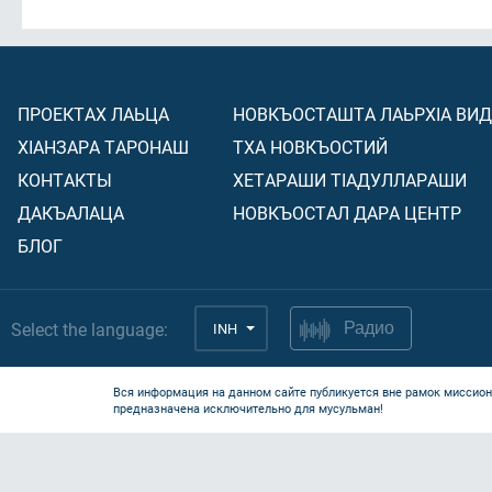
ПРОЕКТАХ ЛАЬЦА
НОВКЪОСТАШТА ЛАЬРХIА ВИ
ХIАНЗАРА ТАРОНАШ
ТХА НОВКЪОСТИЙ
КОНТАКТЫ
ХЕТАРАШИ ТIАДУЛЛАРАШИ
ДАКЪАЛАЦА
НОВКЪОСТАЛ ДАРА ЦЕНТР
БЛОГ
Select the language:
INH
Радио
Вся информация на данном сайте публикуется вне рамок миссион
предназначена исключительно для мусульман!