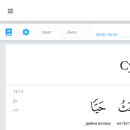
Сурат
Джуз
00:00
/
00:00
С
19
:
15
дийна волаш
из гlо