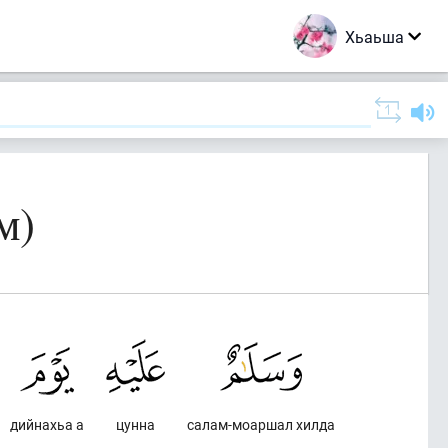
Хьаьша
м)
дийнахьа а
цунна
салам-моаршал хилда