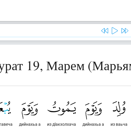
урат 19, Марем (Марья
ттавеча
дийнахьа а
из дlакхолхача
дийнахьа а
из ваьча