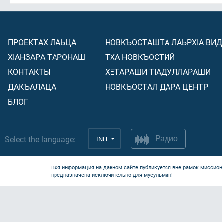
ПРОЕКТАХ ЛАЬЦА
НОВКЪОСТАШТА ЛАЬРХIА ВИ
ХIАНЗАРА ТАРОНАШ
ТХА НОВКЪОСТИЙ
КОНТАКТЫ
ХЕТАРАШИ ТIАДУЛЛАРАШИ
ДАКЪАЛАЦА
НОВКЪОСТАЛ ДАРА ЦЕНТР
БЛОГ
Select the language:
INH
Радио
Вся информация на данном сайте публикуется вне рамок миссион
предназначена исключительно для мусульман!