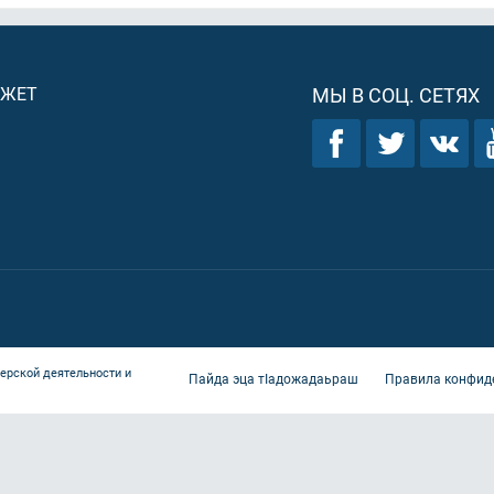
ДЖЕТ
МЫ В СОЦ. СЕТЯХ
ерской деятельности и
Пайда эца тIадожадаьраш
Правила конфид