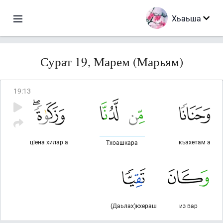
Хьаьша
Сурат 19, Марем (Марьям)
19
:
13
цlена хилар а
къахетам а
Тхоашкара
(Даьлах)кхераш
из вар