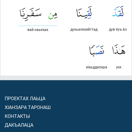
духьалкхийттад
дув буъ Аз
вай наькъах
кlаьддалара
укх
ПРОЕКТАХ ЛАЬЦА
ХIАНЗАРА ТАРОНАШ
КОНТАКТЫ
ДАКЪАЛАЦА