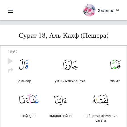
Хьаьша
Сурат 18, Аль-Кахф (Пещера)
18
:
62
цо аьлар
уж шиъ тlехбаьлча
хlаьта
вай даар
хьадал вайна
шийцарча зlамигача
сагага