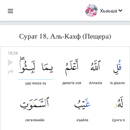
Хьаьша
Сурат 18, Аль-Кахф (Пещера)
18
:
26
дикагlа хов
Аллахlа
lа дlаала
цар яккха ха
сигаленийи
къайле
Цунга я