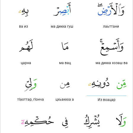
ва из
ма дикка гуш
лаьттани
царна
ма вац
ма дикка хозаш ва
тlаоттар, гlонча
цхьаккха а
Из воацар