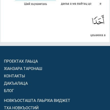
дакъа а ма вайтац цо
е
Ший хьукамгахь
цхьаккха а
ПРОЕКТАХ ЛАЬЦА
ХIАНЗАРА ТАРОНАШ
КОНТАКТЫ
ДАКЪАЛАЦА
БЛОГ
НОВКЪОСТАШТА ЛАЬРХIА ВИДЖЕТ
ТХА НОВКЪОСТИЙ