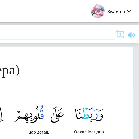
Хьаьша
ра)
Оаха чlоагlдир
цар дегаш