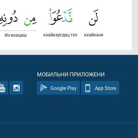
кхайкаргдац тхо
кхайкане
Из воацаш
МОБИЛЬНИ ПРИЛОЖЕНИ
Google Play
App Store