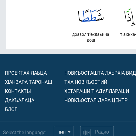
доазол тlехдаьнна
тlаккха
дош
ПРОЕКТАХ ЛАЬЦА
НОВКЪОСТАШТА ЛАЬРХIА ВИ
ХIАНЗАРА ТАРОНАШ
ТХА НОВКЪОСТИЙ
КОНТАКТЫ
ХЕТАРАШИ ТIАДУЛЛАРАШИ
ДАКЪАЛАЦА
НОВКЪОСТАЛ ДАРА ЦЕНТР
БЛОГ
Select the language:
INH
Радио