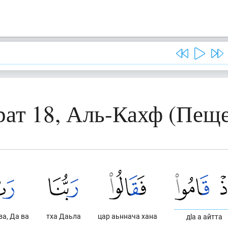
рат 18, Аль-Кахф (Пеще
ва, Да ва
тха Даьла
цар аьннача хана
дlа а айтта