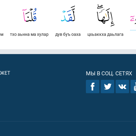
-м
тхо аьнна ма хулар
дув буъ оаха
цхьаккха даьлага
ДЖЕТ
МЫ В СОЦ. СЕТЯХ