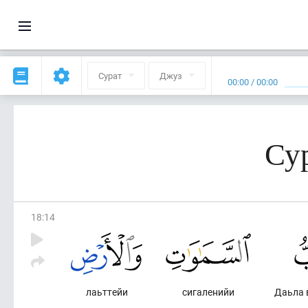
Сурат
Джуз
00:00
/
00:00
Су
18
:
14
лаьттейи
сигаленийи
Даьла 