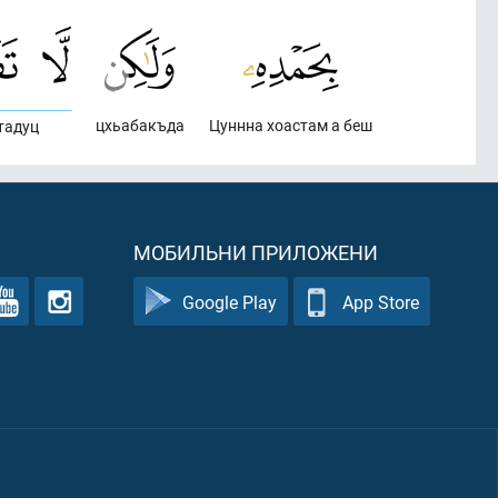
цхьабакъда
Цуннна хоастам а беш
тадуц
МОБИЛЬНИ ПРИЛОЖЕНИ
Google Play
App Store