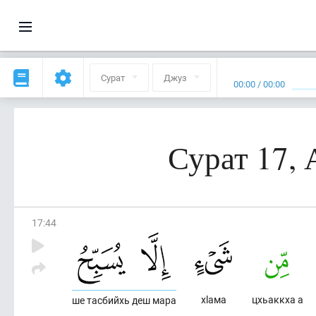
Сурат
Джуз
00:00
/
00:00
Сурат 17, 
17
:
44
хlама
цхьаккха а
ше тасбийхь деш мара