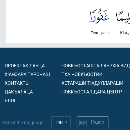
Гешт деш
Кlаь
ПРОЕКТАХ ЛАЬЦА
НОВКЪОСТАШТА ЛАЬРХIА ВИ
ХIАНЗАРА ТАРОНАШ
ТХА НОВКЪОСТИЙ
КОНТАКТЫ
ХЕТАРАШИ ТIАДУЛЛАРАШИ
ДАКЪАЛАЦА
НОВКЪОСТАЛ ДАРА ЦЕНТР
БЛОГ
Select the language:
INH
Радио