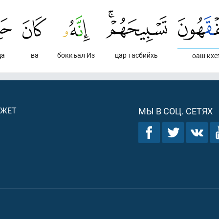
да
ва
боккъал Из
цар тасбийхь
оаш кхе
ДЖЕТ
МЫ В СОЦ. СЕТЯХ