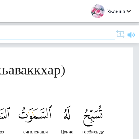
Хьаьша
хьаваккхар)
рхl
сигаленаши
Цунна
тасбихь ду