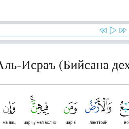
Аль-Исраъ (Бийсана де
ма дац
цар чу мел волчо
цар а
лаьттойи
во