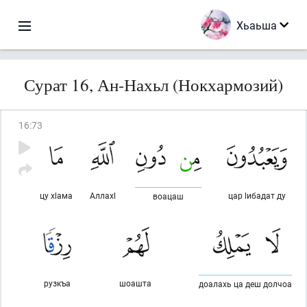
Хьаьша
Сурат 16, Ан-Нахьл (Нокхармозий)
16
:
73
цу хlама
Аллахl
цар lибадат ду
воацаш
рузкъа
шоашта
доалахь ца деш долчоа