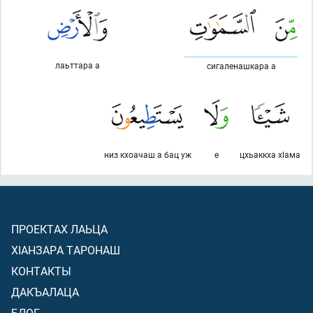
лаьттара а
сигаленашкара а
низ кхоачаш а бац уж
е
цхьаккха хlама
ПРОЕКТАХ ЛАЬЦА
ХIАНЗАРА ТАРОНАШ
КОНТАКТЫ
ДАКЪАЛАЦА
БЛОГ