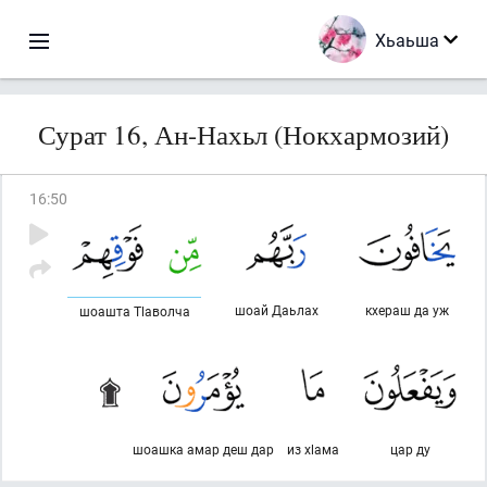
Хьаьша
Сурат 16, Ан-Нахьл (Нокхармозий)
16
:
50
шоай Даьлах
кхераш да уж
шоашта Тlаволча
шоашка амар деш дар
из хlама
цар ду