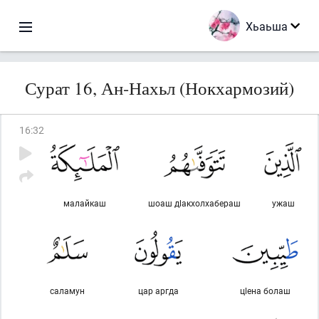
Хьаьша
Сурат 16, Ан-Нахьл (Нокхармозий)
16
:
32
малайкаш
шоаш дlакхолхабераш
ужаш
саламун
цар аргда
цlена болаш