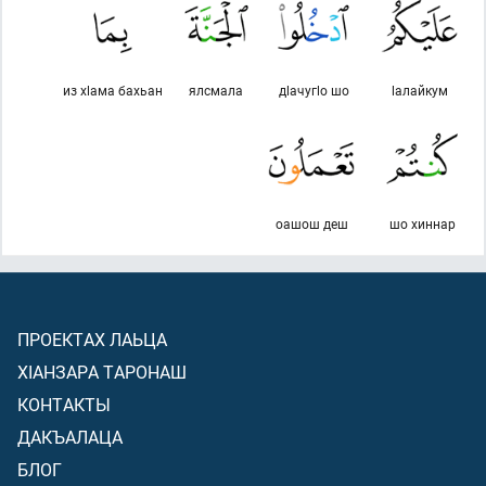
из хlама бахьан
ялсмала
дlачугlо шо
lалайкум
оашош деш
шо хиннар
ПРОЕКТАХ ЛАЬЦА
ХIАНЗАРА ТАРОНАШ
КОНТАКТЫ
ДАКЪАЛАЦА
БЛОГ