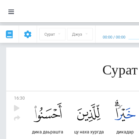
Сурат
Джуз
00:00
/
00:00
Сурат
16
:
30
дика даьрашта
цу наха хургда
дикадар