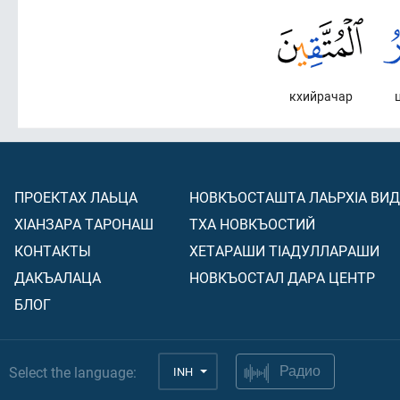
кхийрачар
ц
ПРОЕКТАХ ЛАЬЦА
НОВКЪОСТАШТА ЛАЬРХIА ВИ
ХIАНЗАРА ТАРОНАШ
ТХА НОВКЪОСТИЙ
КОНТАКТЫ
ХЕТАРАШИ ТIАДУЛЛАРАШИ
ДАКЪАЛАЦА
НОВКЪОСТАЛ ДАРА ЦЕНТР
БЛОГ
Select the language:
INH
Радио