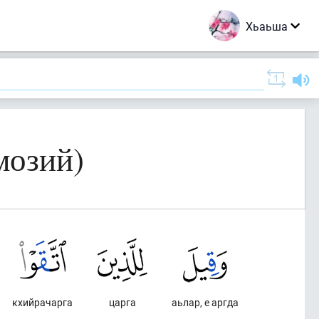
Хьаьша
мозий)
кхийрачарга
царга
аьлар, е аргда