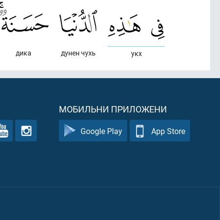
дика
дунен чухь
укх
МОБИЛЬНИ ПРИЛОЖЕНИ
Google Play
App Store