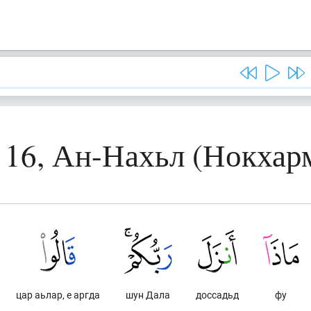
 16, Ан-Нахьл (Нокхар
цар аьлар, е аргда
шун Дала
доссадьд
фу