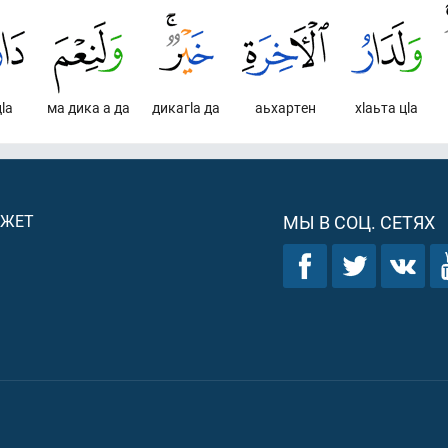
lа
ма дика а да
дикагlа да
аьхартен
хlаьта цlа
ДЖЕТ
МЫ В СОЦ. СЕТЯХ