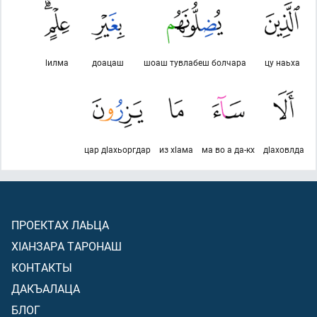
lилма
доацаш
шоаш тувлабеш болчара
цу наьха
цар дlахьоргдар
из хlама
ма во а да-кх
дlаховлда
ПРОЕКТАХ ЛАЬЦА
ХIАНЗАРА ТАРОНАШ
КОНТАКТЫ
ДАКЪАЛАЦА
БЛОГ