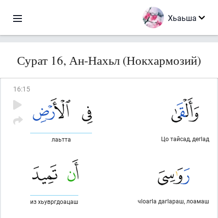
Хьаьша
Сурат 16, Ан-Нахьл (Нокхармозий)
16
:
15
Цо тайсад, дегlад
лаьтта
чlоагlа дагlараш, лоамаш
из хьувргдоацаш