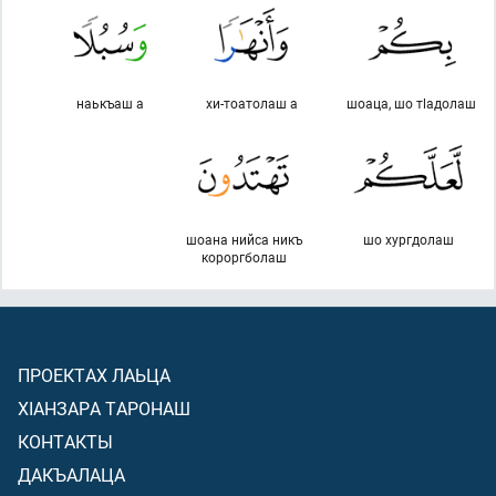
наькъаш а
хи-тоатолаш а
шоаца, шо тlадолаш
шоана нийса никъ
шо хургдолаш
короргболаш
ПРОЕКТАХ ЛАЬЦА
ХIАНЗАРА ТАРОНАШ
КОНТАКТЫ
ДАКЪАЛАЦА