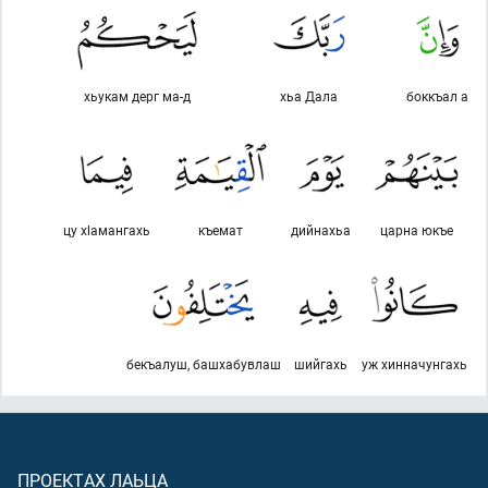
хьукам дерг ма-д
хьа Дала
боккъал а
цу хlамангахь
къемат
дийнахьа
царна юкъе
бекъалуш, башхабувлаш
шийгахь
уж хинначунгахь
ПРОЕКТАХ ЛАЬЦА