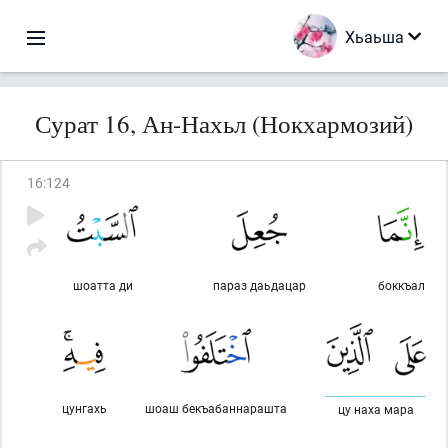
Хьаьша
Сурат 16, Ан-Нахьл (Нокхармозий)
16
:
124
шоатта ди
параз даьдацар
боккъал
цунгахь
шоаш бекъабаннарашта
цу наха мара