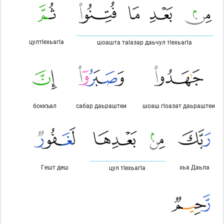
цултlехьагlа
шоашта таlазар даьчул тlехьагlа
боккъал
сабар даьраштеи
шоаш гlоазат даьраштеи
Гешт деш
хьа Даьла
цул тlехьагlа