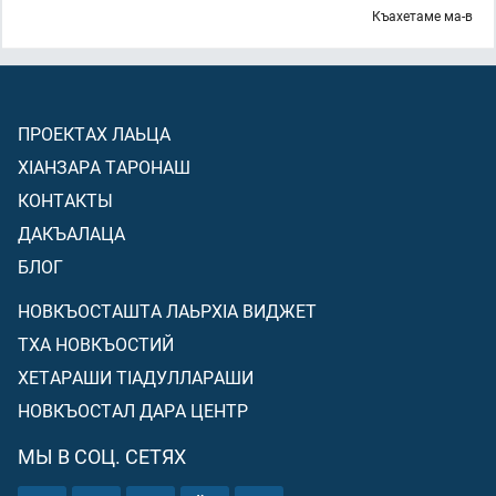
Къахетаме ма-в
ПРОЕКТАХ ЛАЬЦА
ХIАНЗАРА ТАРОНАШ
КОНТАКТЫ
ДАКЪАЛАЦА
БЛОГ
НОВКЪОСТАШТА ЛАЬРХIА ВИДЖЕТ
ТХА НОВКЪОСТИЙ
ХЕТАРАШИ ТIАДУЛЛАРАШИ
НОВКЪОСТАЛ ДАРА ЦЕНТР
МЫ В СОЦ. СЕТЯХ