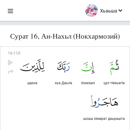
Хьаьша
Сурат 16, Ан-Нахьл (Нокхармозий)
16
:
110
царна
хьа Даьла
боккъал
цул тlехьагlа
шоаш хlижрат даьрашта