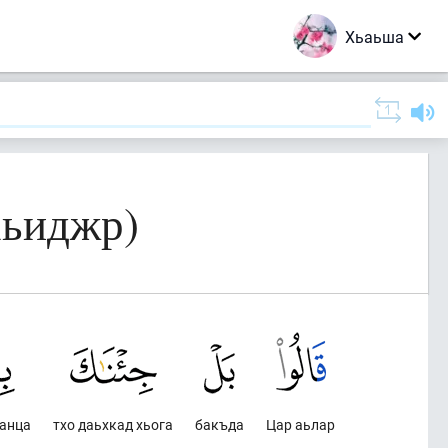
Хьаьша
Хьиджр)
манца
тхо даьхкад хьога
бакъда
Цар аьлар