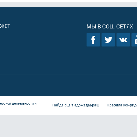
ДЖЕТ
МЫ В СОЦ. СЕТЯХ
ерской деятельности и
Пайда эца тIадожадаьраш
Правила конфид