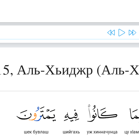
15, Аль-Хьиджр (Аль-
шек бувлаш
шийгахь
уж хинначунца
цу хlа