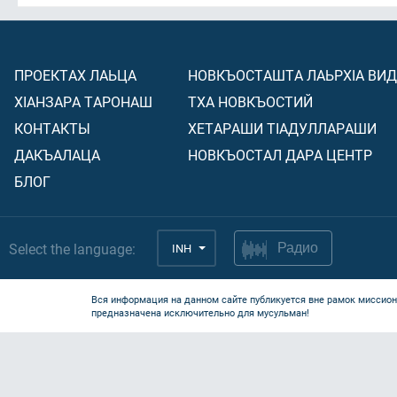
ПРОЕКТАХ ЛАЬЦА
НОВКЪОСТАШТА ЛАЬРХIА ВИ
ХIАНЗАРА ТАРОНАШ
ТХА НОВКЪОСТИЙ
КОНТАКТЫ
ХЕТАРАШИ ТIАДУЛЛАРАШИ
ДАКЪАЛАЦА
НОВКЪОСТАЛ ДАРА ЦЕНТР
БЛОГ
Select the language:
INH
Радио
Вся информация на данном сайте публикуется вне рамок миссион
предназначена исключительно для мусульман!