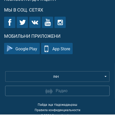
МЫ В СОЦ. СЕТЯХ
МОБИЛЬНИ ПРИЛОЖЕНИ
Google Play
App Store
INH
Радио
Пайда эца тIадожадаьраш
Правила конфиденциальности