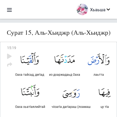
Хьаьша
Сурат 15, Аль-Хьиджр (Аль-Хьиджр)
15
:
19
Оаха тайсад, дегlад
из доаржадаьд Оаха
лаьтта
Оаха хьатlаялийтай
чlоагlа дагlараш (лоамаш
цу тlа