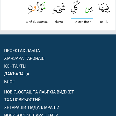
ший боарамах
хlама
цу тlа
ше мел йола
ПРОЕКТАХ ЛАЬЦА
ХIАНЗАРА ТАРОНАШ
КОНТАКТЫ
ДАКЪАЛАЦА
БЛОГ
НОВКЪОСТАШТА ЛАЬРХIА ВИДЖЕТ
ТХА НОВКЪОСТИЙ
ХЕТАРАШИ ТIАДУЛЛАРАШИ
НОВКЪОСТАЛ ДАРА ЦЕНТР