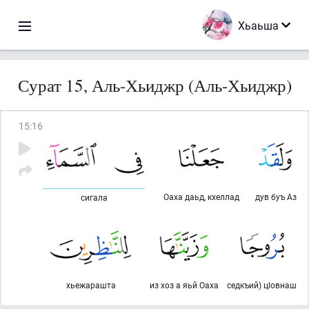
Хьаьша
Сурат 15, Аль-Хьиджр (Аль-Хьиджр)
15
:
16
Оаха даьд, кхеллад
дув буъ Аз
сигала
хьежарашта
из хоз а яьй Оаха
седкъий) цlовнаш