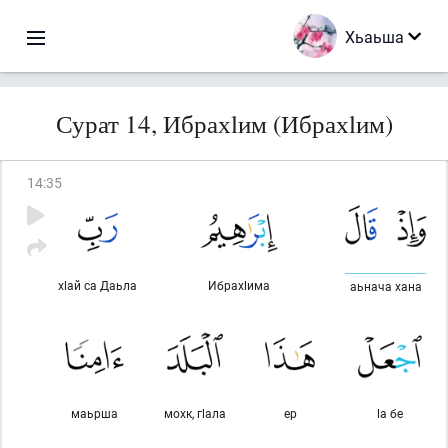
Хьаьша
Сурат 14, Ибрахlим (Ибрахlим)
14
:
35
хlай са Даьла
Ибрахlима
аьнача хана
маьрша
мохк, гlала
ер
lа бе