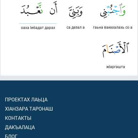
са дезал а
гаьна ваккхалахь со а
оаха lибадат дарах
жlаргашта
ПРОЕКТАХ ЛАЬЦА
ХIАНЗАРА ТАРОНАШ
КОНТАКТЫ
ДАКЪАЛАЦА
БЛОГ