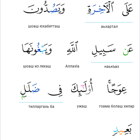
шоаш юхабетташ
аьхартал
шоаш из лехаш
Аллахlа
наькъах
ужаш
гоама болаш хилар
тилларгахь ба