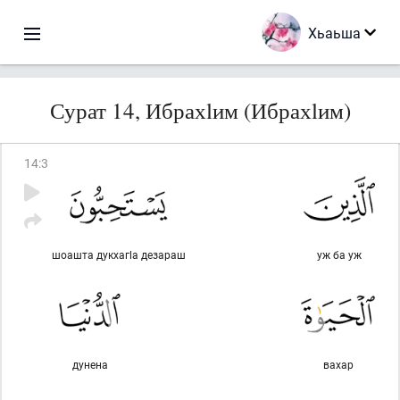
Хьаьша
Сурат 14, Ибрахlим (Ибрахlим)
14
:
3
шоашта дукхагlа дезараш
уж ба уж
дунена
вахар