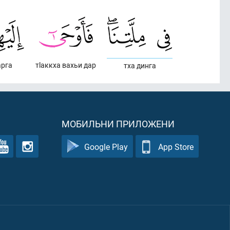
арга
тlаккха вахьи дар
тха динга
МОБИЛЬНИ ПРИЛОЖЕНИ
Google Play
App Store