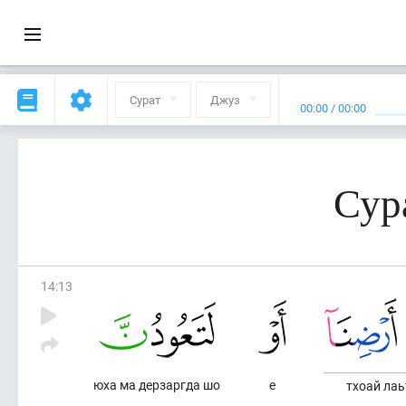
Сурат
Джуз
00:00
/
00:00
Сур
14
:
13
юха ма дерзаргда шо
е
тхоай лаь