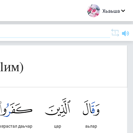
Хьаьша
lим)
керастал даьчар
цар
аьлар