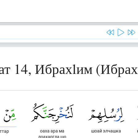
ат 14, Ибрахlим (Ибрах
оаха ара ма
шоай элчашка
ттар
доахаргда шо