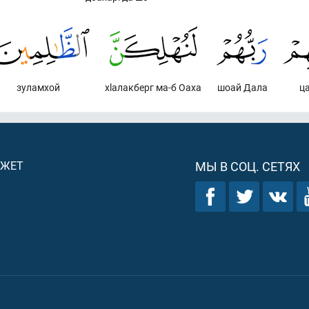
зуламхой
хlалакберг ма-б Оаха
шоай Дала
ц
ДЖЕТ
МЫ В СОЦ. СЕТЯХ