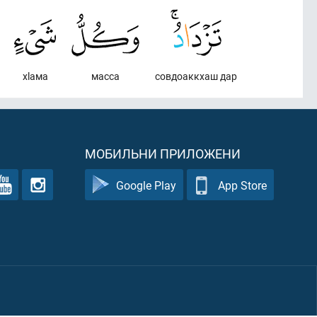
хlама
масса
совдоаккхаш дар
МОБИЛЬНИ ПРИЛОЖЕНИ
Google Play
App Store