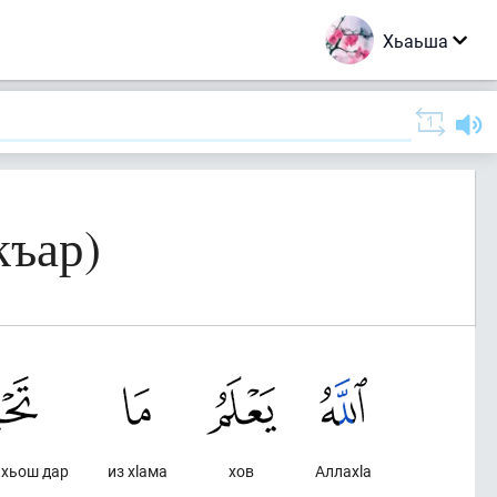
Хьаьша
къар)
ахьош дар
из хlама
хов
Аллахlа