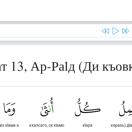
т 13, Ар-Раlд (Ди къов
из хlама а
кхалсаго, се хlамо
хlара
керахь) дl