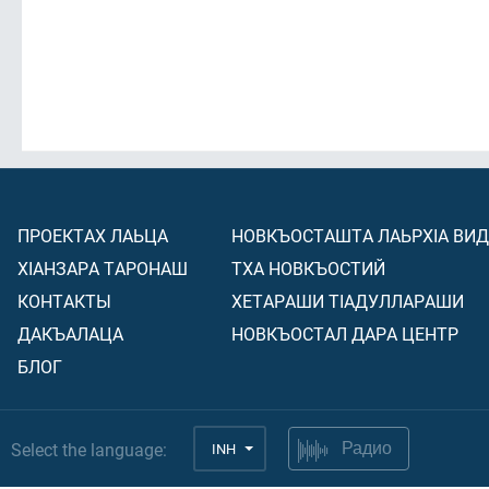
ПРОЕКТАХ ЛАЬЦА
НОВКЪОСТАШТА ЛАЬРХIА ВИ
ХIАНЗАРА ТАРОНАШ
ТХА НОВКЪОСТИЙ
КОНТАКТЫ
ХЕТАРАШИ ТIАДУЛЛАРАШИ
ДАКЪАЛАЦА
НОВКЪОСТАЛ ДАРА ЦЕНТР
БЛОГ
Select the language:
INH
Радио