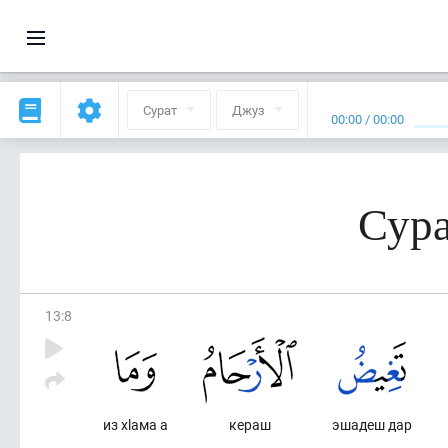
Сурат
Джуз
00:00
/
00:00
Сура
13
:
8
из хlама а
кераш
эшадеш дар