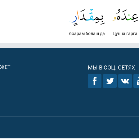
боарам болаш да
Цунна гарга
ДЖЕТ
МЫ В СОЦ. СЕТЯХ