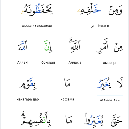
шоаш из лоравеш
цун тlехьа а
Аллахl
боккъал
Аллахlа
амарца
нахагара дар
из хlама
хувцаш вац