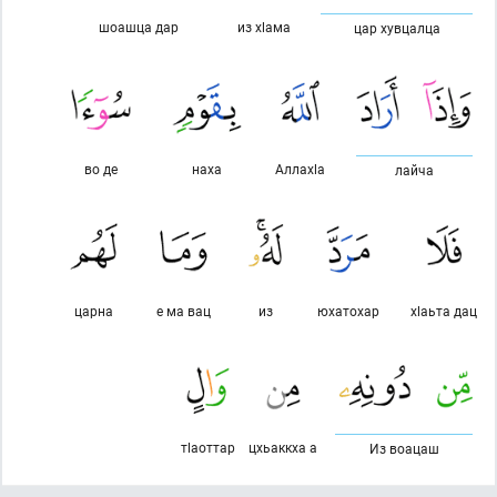
шоашца дар
из хlама
цар хувцалца
во де
наха
Аллахlа
лайча
царна
е ма вац
из
юхатохар
хlаьта дац
тlаоттар
цхьаккха а
Из воацаш