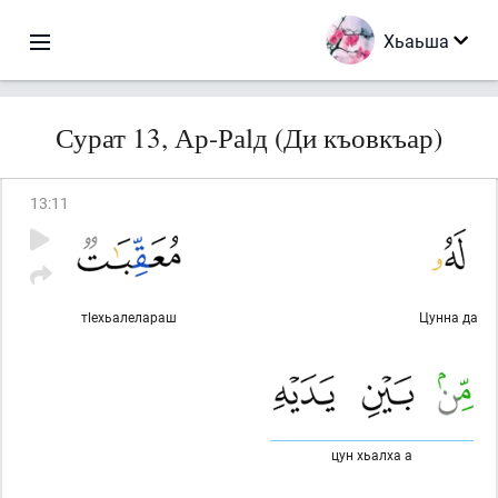
Хьаьша
Сурат 13, Ар-Раlд (Ди къовкъар)
13
:
11
тlехьалелараш
Цунна да
цун хьалха а