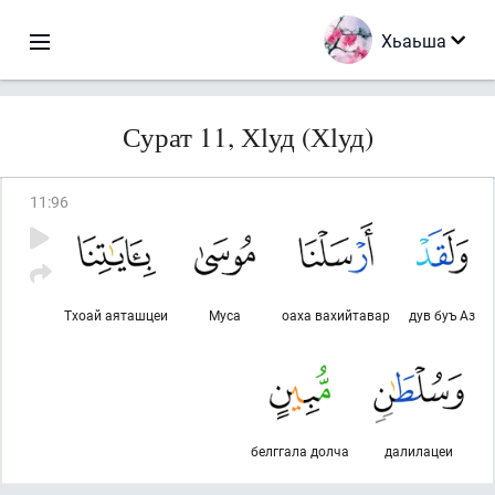
Хьаьша
Сурат 11, Хlуд (Хlуд)
11
:
96
Тхоай аяташцеи
Муса
оаха вахийтавар
дув буъ Аз
белггала долча
далилацеи