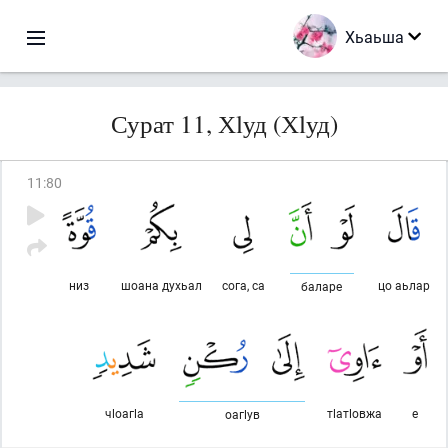
Хьаьша
Сурат 11, Хlуд (Хlуд)
11
:
80
низ
шоана духьал
сога, са
цо аьлар
баларе
чlоагlа
тlатlовжа
е
оагlув